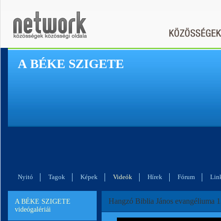
A BÉKE SZIGETE
Nyitó
Tagok
Képek
Videók
Hírek
Fórum
Lin
Hangzó Biblia János evangéliuma 1
A BÉKE SZIGETE
videógalériái