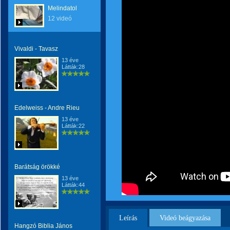
Melindatol
12 videó
Vivaldi - Tavasz
13 éve
Látták:28
Edelweiss - Andre Rieu
13 éve
Látták:22
Barátság örökké
13 éve
Látták:44
Leírás
Videó beágyazása
Hangzó Biblia János