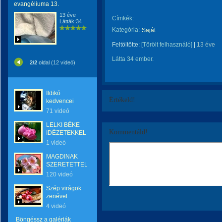
evangéliuma 13.
13 éve
Címkék:
Látták:34
Kategória:
Saját
Feltöltötte:
[Törölt felhasználó]
|
13 éve
Látta 34 ember.
2/2
oldal (12 videó)
Ildikó
Értékeld!
kedvencei
71 videó
LELKI BÉKE
Kommentáld!
IDÉZETEKKEL
1 videó
MAGDINAK
SZERETETTEL
120 videó
Szép virágok
zenével
4 videó
Böngéssz a galériák