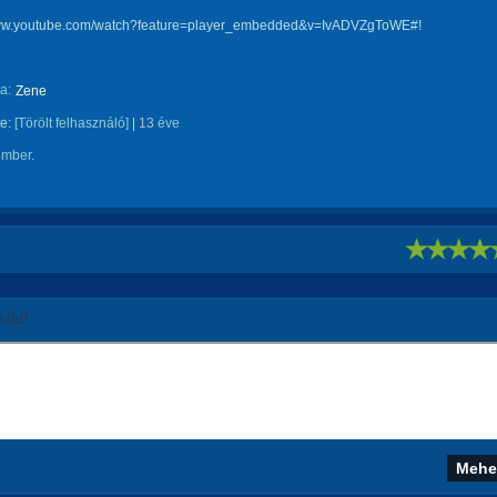
www.youtube.com/watch?feature=player_embedded&v=IvADVZgToWE#!
a:
Zene
te:
[Törölt felhasználó]
|
13 éve
ember.
!
áld!