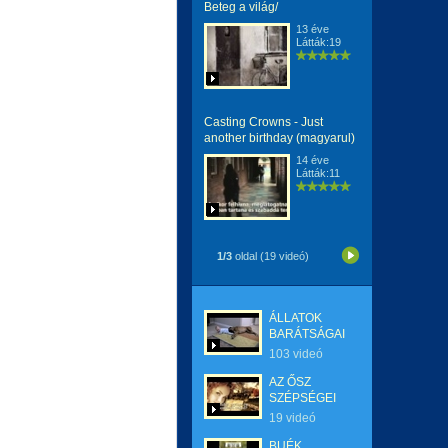
Beteg a világ/
13 éve
Látták:19
Casting Crowns - Just
another birthday (magyarul)
14 éve
Látták:11
1/3
oldal (19 videó)
ÁLLATOK
BARÁTSÁGAI
103 videó
AZ ŐSZ
SZÉPSÉGEI
19 videó
BUÉK