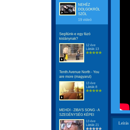
NEHÉZ
DOLGOKRÓL
SZÓL
19 videó
Segítünk-e egy fázó
kislánynak?
12 éve
Látták:13
Tenth Avenue North - You
are more (magyarul)
13 éve
Látták:8
MEHDI - ZIBA'S SONG - A
SZEGÉNYSÉG KÉPEI
13 éve
Leírás
Látták:21