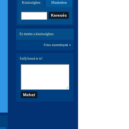
Közösségben
Mindenben
Ez történt a közösségben:
Friss események »
Szólj hozzá te is!