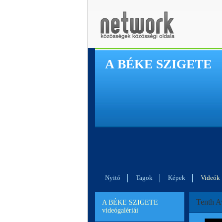
A BÉKE SZIGETE
Nyitó
Tagok
Képek
Videók
Tenth A
A BÉKE SZIGETE
videógalériái