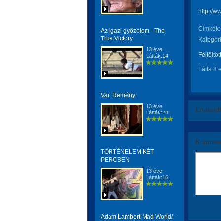
http://
Címkék:
Az igazi győzelem - The
True Victory
Kategóri
13 éve
Feltöltöt
Látták:14
Látta 8 
Van Remény
13 éve
Értékeld
Látták:28
Komment
TÖRTÉNELEM KÉT
PERCBEN
13 éve
Látták:16
Adam Lambert-Mad World/-