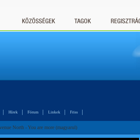
Hírek
Fórum
Linkek
Friss
venue North - You are more (magyarul)