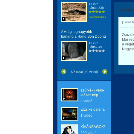
13 éve
Látták:338
Hozzászó
radinezsuzsa
[Törölt 
A világ legnagyobb
Zsuzsik
barlangja Hang Son Doong
Már reg
13 éve
a végét
Látták:49
Nagyon
3/7
oldal (49 videó)
azúrkék / vers-
idézett kép
8 videó
Erzsike galéria
1 videó
KÍVÁNSÁGOK/SZERETET
269 videó