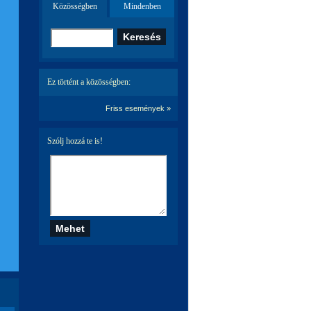
Közösségben
Mindenben
Ez történt a közösségben:
Friss események »
Szólj hozzá te is!