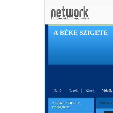
A BÉKE SZIGETE
Nyitó
Tagok
Képek
Videók
Orosz v
A BÉKE SZIGETE
videógalériái