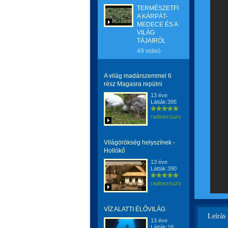
TERMÉSZETFILMEK
A KÁRPÁT-
MEDECE ÉS A
VILÁG
TÁJAIRÓL
49 videó
A világ madárszemmel 6
rész Magasra repülni
13 éve
Látták:395
radinezsuzsa
Világörökség helyszínek -
Hollókő
13 éve
Látták:390
radinezsuzsa
VÍZ ALATTI ÉLŐVILÁG
Leírás
13 éve
Látták:18