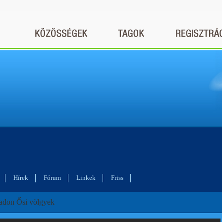
Hírek
Fórum
Linkek
Friss
adon Ősi völgyek