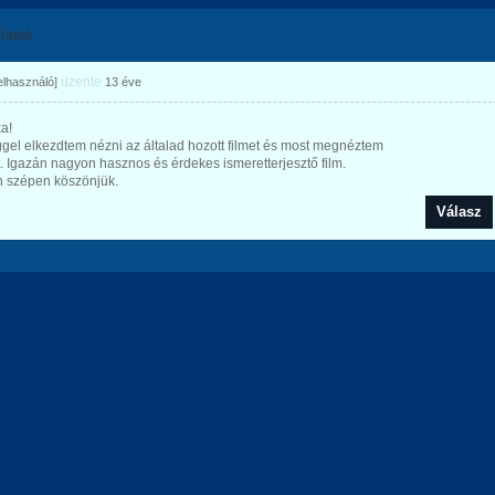
lások
üzente
felhasználó]
13 éve
a!
gel elkezdtem nézni az általad hozott filmet és most megnéztem
. Igazán nagyon hasznos és érdekes ismeretterjesztő film.
 szépen köszönjük.
Válasz