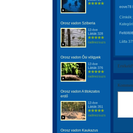
eove78 
Címkék:
Orosz vadon Sziberia
Kategóri
13 éve
Feltöltöt
Látták:328
Látta 37
radinezsuzsa
Orosz vadon Ősi völgyek
13 éve
Értékeld
Látták:376
radinezsuzsa
Komment
Orosz vadon A titokzatos
erdő
13 éve
Látták:351
radinezsuzsa
Orosz vadon Kaukazus