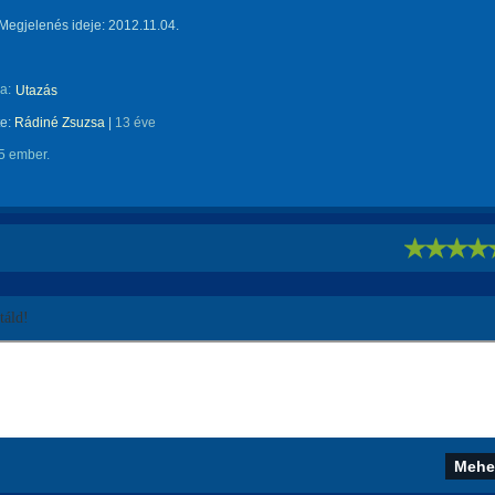
Megjelenés ideje: 2012.11.04.
a:
Utazás
te:
Rádiné Zsuzsa
|
13 éve
5 ember.
!
áld!