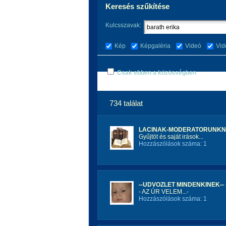
Keresés szűkítése
Kulcsszavak:
Kép
Képgaléria
Videó
Vid
Csak ebben a közösségben
734 találat
LACINAK-MODERATORUNKNAK
Gyűjtöt és saját irások...
Hozzászólások száma: 1
--UDVOZLET MINDENKINEK--
- AZ ÚR VELEM...-
Hozzászólások száma: 1