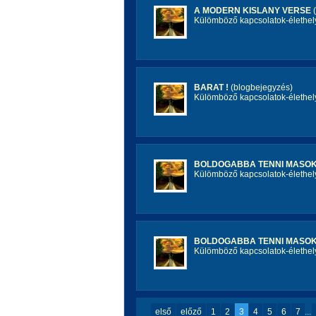
A MODERN KISLANY VERSE
(
Külömböző kapcsolatok-élethel
BARAT !
(blogbejegyzés)
Külömböző kapcsolatok-élethel
BOLDOGABBA TENNI MASOK
Külömböző kapcsolatok-élethel
BOLDOGABBA TENNI MASOK
Külömböző kapcsolatok-élethel
első
előző
1
2
3
4
5
6
7
...