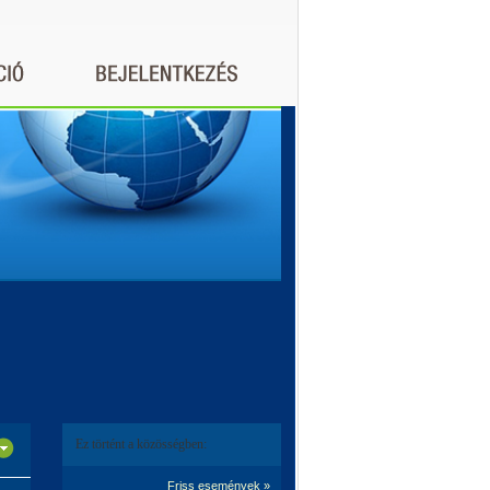
Ez történt a közösségben:
Friss események »