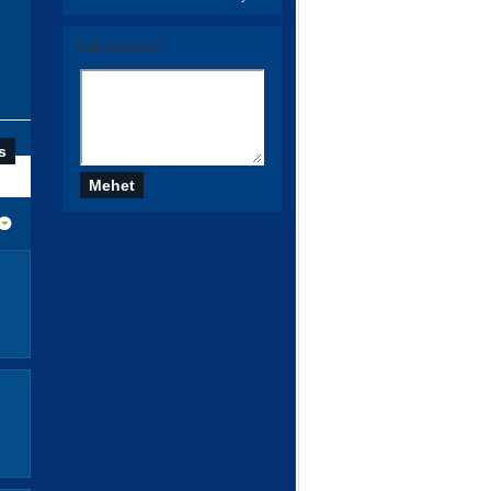
Szólj hozzá te is!