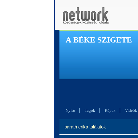
A BÉKE SZIGETE
Nyitó
Tagok
Képek
Videók
barath erika találatok