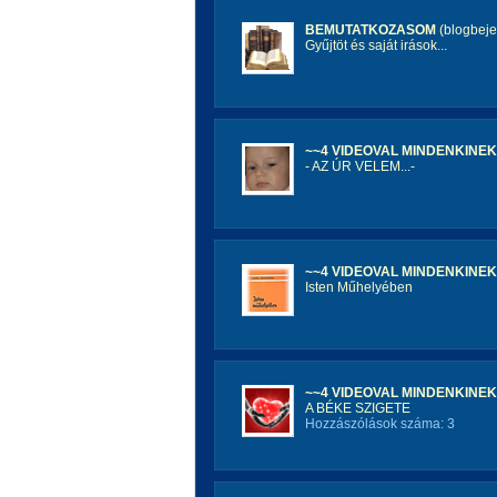
BEMUTATKOZASOM
(blogbeje
Gyűjtöt és saját irások...
~~4 VIDEOVAL MINDENKINE
- AZ ÚR VELEM...-
~~4 VIDEOVAL MINDENKINE
Isten Műhelyében
~~4 VIDEOVAL MINDENKINE
A BÉKE SZIGETE
Hozzászólások száma: 3