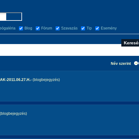
eógaléria
Blog
Fórum
Szavazás
Tip
Esemény
Név szerint
-2011.06.27.H.-
(blogbejegyzés)
(blogbejegyzés)