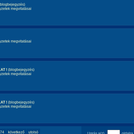
blogbejegyzés)
yzetek megvitatásai
yzetek megvitatásai
AT !
(blogbejegyzés)
yzetek megvitatásai
AT !
(blogbejegyzés)
yzetek megvitatásai
74
következő
utolsó
Ugrás a(z)
oldalra