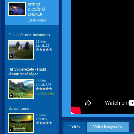
ISTENT
DICSŐITŐ
ÉNEKEK
1048 videó
Futunk és nem lankadunk
13 éve
Látták:25
Hit Gyülekezete - Hadd
lássuk dicsőséged
13 éve
Látták:326
muklijozsefnemargit
Szívem zeng
13 éve
Látták:7
Leírás
Videó beágyazása