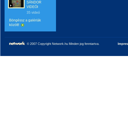
SÁNDOR
VIDEÓI
35 videó
Böngéssz a galériák
között!
© 2007 Copyright Network.hu Minden jog fenntartva.
Impre