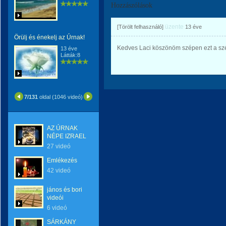
Hozzászólások
üzente
[Törölt felhasználó]
13 éve
Örülj és énekelj az Úrnak!
Kedves Laci köszönöm szépen ezt a szép
13 éve
Látták:8
7/131
oldal (1046 videó)
AZ ÚRNAK
NÉPE IZRAEL
27 videó
Emlékezés
42 videó
jános és bori
videói
6 videó
SÁRKÁNY