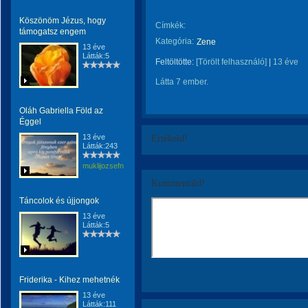
Köszönöm Jézus, hogy
Címkék:
támogatsz engem
Kategória:
Zene
13 éve
Látták:5
Feltöltötte:
[Törölt felhasználó]
|
13 éve
Látta 7 ember.
Oláh Gabriella Föld az
Éggel
13 éve
Értékeld!
Látták:243
muklijozsefnemargit
Kommentáld!
Táncolok és újjongok
13 éve
Látták:5
Friderika - Kihez mehetnék
13 éve
Látták:111