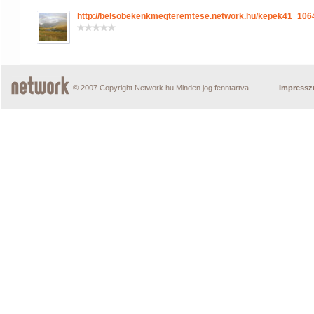
http://belsobekenkmegteremtese.network.hu/kepek41_10
© 2007 Copyright Network.hu Minden jog fenntartva.
Impress