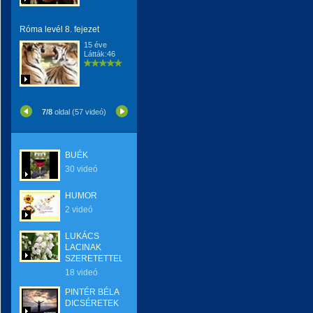
Róma levél 8. fejezet
15 éve
Látták:46
7/8
oldal (57 videó)
BUÉK
30 videó
HUMOR
2 videó
LUKÁCS
LACINAK
SZERETETTEL
18 videó
PINTÉR BÉLA
DICSÉRETEK