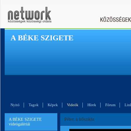
A BÉKE SZIGETE
Nyitó
Tagok
Képek
Videók
Hírek
Fórum
Lin
Péter, a kőszikla
A BÉKE SZIGETE
videógalériái