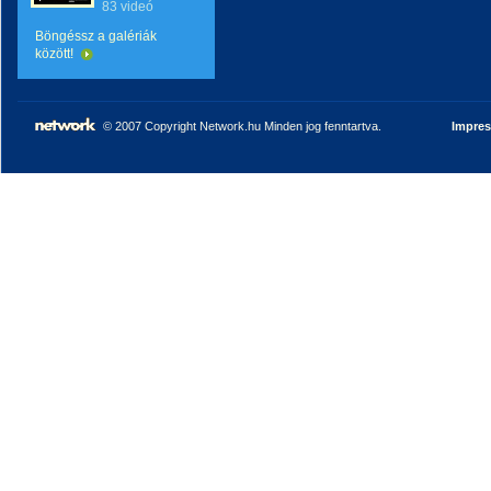
83 videó
Böngéssz a galériák
között!
© 2007 Copyright Network.hu Minden jog fenntartva.
Impre