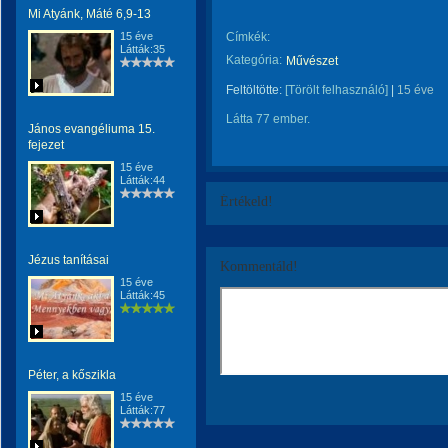
Mi Atyánk, Máté 6,9-13
15 éve
Címkék:
Látták:35
Kategória:
Művészet
Feltöltötte:
[Törölt felhasználó]
|
15 éve
Látta 77 ember.
János evangéliuma 15.
fejezet
15 éve
Látták:44
Értékeld!
Jézus tanításai
Kommentáld!
15 éve
Látták:45
Péter, a kőszikla
15 éve
Látták:77