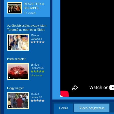
RÉSZLETEK A
BIBLIÁBÓL
57 videó
Az élet bölcsöje, avagy Isten
Teremté az eget és a földet.
15 éve
Látták:64
Isten szeretet
15 éve
Látták:456
bihmostar
Hogy vagy?
15 éve
Látták:67
Leírás
Videó beágyazása