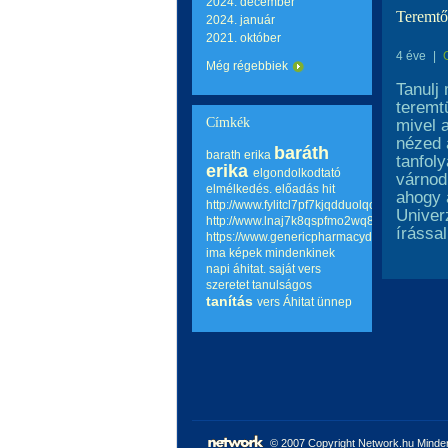
2024. december
Teremtő
2024. január
2021. október
4 éve
|
Még régebbiek
Tanulj
teremt
Címkék
mivel 
nézed 
baráth
barath erika
tanfol
erika
elgondolkodtató
várnod
elmélkedés.
előadás
hit
ahogy 
http://www.fylitcl7pf7kjqdduolqouaxtxbj5ing
Univer
http://www.lnaj7k8qspfmo2wq8go.com
írássa
https://www.genericpharmacydrug.com
ima
képek
mindenkinek
napi áhitat.
saját vers
szeretet
tanulságos
tanítás
vers
Áhitat
ünnep
© 2007 Copyright Network.hu Minden 