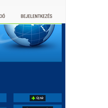
Új hír