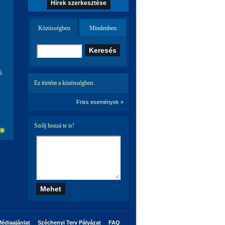
Hírek szerkesztése
Közösségben
Mindenben
k
s
Ez történt a közösségben:
Friss események »
Szólj hozzá te is!
édiaajánlat
Széchenyi Terv Pályázat
FAQ