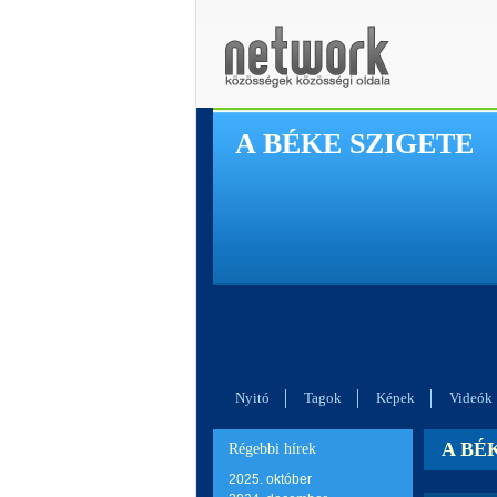
A BÉKE SZIGETE
Nyitó
Tagok
Képek
Videók
A BÉK
Régebbi hírek
2025. október