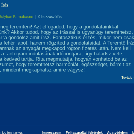
 Írás
Gulybán Barnabásné
|
0 hozzászólás
 meg teremteni! Azt elfogadod, hogy a gondolatainkkal
ünk? Akkor tudod, hogy az írással is ugyanúgy teremthetsz,
arra gondolsz amit írsz. Fantasztikus érzés, mikor nem csa
a fehér lapot, hanem rögzíted a gondolataidat. A Teremtő Írá
yamnak az anyagát megkapod rögtön fizetés után. Nem kell
 a tanfolyam indulásának időpontjára, úgy haladsz vele,
a kedved tartja. Rita megmutatja, hogyan vonhatod be az
.com
zumot, hogy teremthetsz harmóniát, egészséget, bármit az
l, mindent megkaphatsz amire vágysz!
Tovább
jog fenntartva.
Impresszum
Felhasználási feltételek
Adatvédelem
M